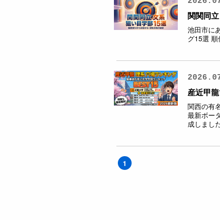
2026.0
関関同立
池田市に
グ15選 順
2026.0
産近甲龍
関西の有
最新ボー
成しました 
1