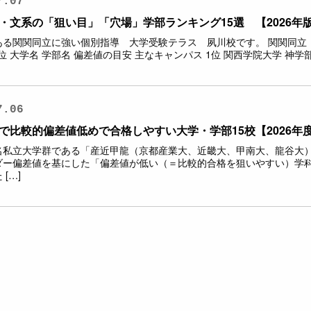
7.07
・文系の「狙い目」「穴場」学部ランキング15選 【2026年
ある関関同立に強い個別指導 大学受験テラス 夙川校です。 関関同立
位 大学名 学部名 偏差値の目安 主なキャンパス 1位 関西学院大学 神学部 50.0
7.06
で比較的偏差値低めで合格しやすい大学・学部15校【2026年
名私立大学群である「産近甲龍（京都産業大、近畿大、甲南大、龍谷大
ダー偏差値を基にした「偏差値が低い（＝比較的合格を狙いやすい）学科
[…]