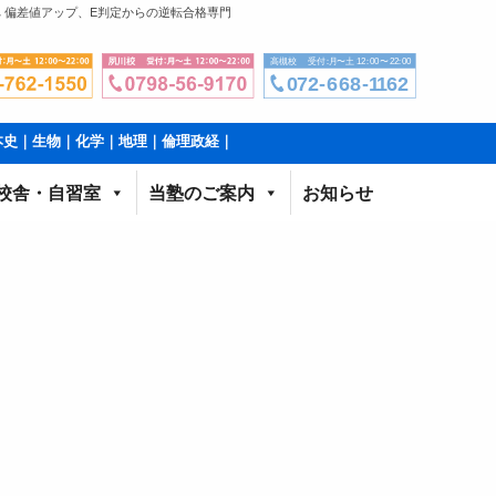
 偏差値アップ、E判定からの逆転合格専門
本史｜生物｜化学｜地理｜倫理政経｜
校舎・自習室
当塾のご案内
お知らせ