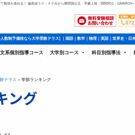
て勉強を進める！ 偏差値３０・４０台から難関国公立・早慶上智・関関同立・GMARCHへ
少人数制予備校なら大学受験テラス] ｜国語｜数学｜物理｜英語｜世界史・日
文系個別指導コース
大学別コース
科目別指導法
験テラス
»
学部ランキング
キング