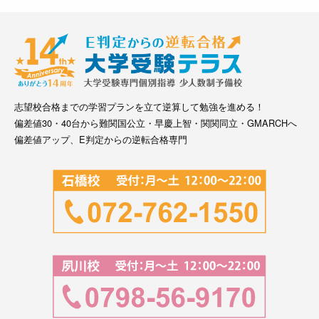
志望校合格までの学習プランを立て逆算して勉強を進める！
偏差値30・40台から難関国公立・早慶上智・関関同立・GMARCHへ
偏差値アップ、E判定からの逆転合格専門