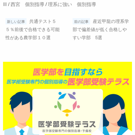
Ⅲ
/
西宮 個別指導
/
理系に強い 個別指導
前
共通テスト５
産近甲龍の理系学
新しい記事
前の記事
５％前後で合格できる可能
部で偏差値が低く合格しや
後
性がある農学部１０選
すい学部 5選
の
記
事
へ
の
リ
ン
ク