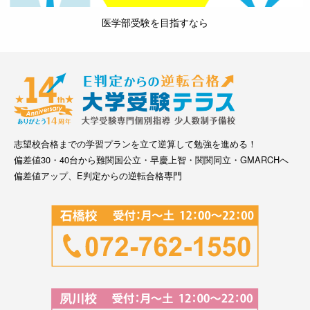
医学部受験を目指すなら
志望校合格までの学習プランを立て逆算して勉強を進める！
偏差値30・40台から難関国公立・早慶上智・関関同立・GMARCHへ
偏差値アップ、E判定からの逆転合格専門