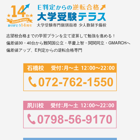
志望校合格までの学習プランを立て逆算して勉強を進める！
偏差値30・40台から難関国公立・早慶上智・関関同立・GMARCHへ
偏差値アップ、E判定からの逆転合格専門