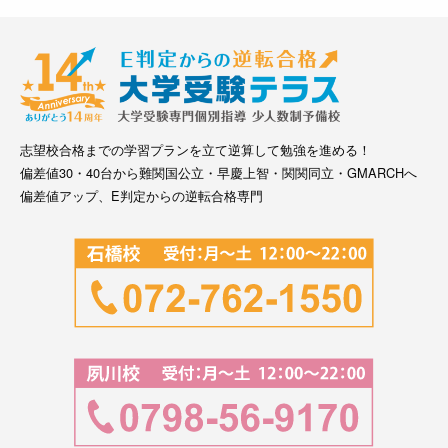
志望校合格までの学習プランを立て逆算して勉強を進める！
偏差値30・40台から難関国公立・早慶上智・関関同立・GMARCHへ
偏差値アップ、E判定からの逆転合格専門