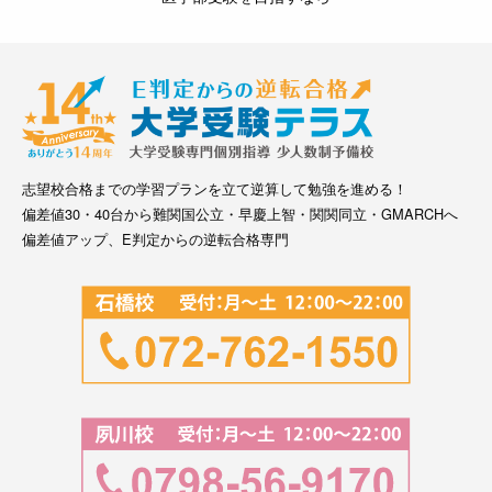
志望校合格までの学習プランを立て逆算して勉強を進める！
偏差値30・40台から難関国公立・早慶上智・関関同立・GMARCHへ
偏差値アップ、E判定からの逆転合格専門