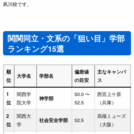
夙川校です。
関関同立・文系の「狙い目」学部
ランキング15選
順
偏差値
主なキャンパ
大学名
学部名
位
の目安
ス
1
関西学
50.0 〜
西宮上ケ原
神学部
位
院大学
52.5
（兵庫）
2
関西大
高槻ミューズ
社会安全学部
52.5
位
学
（大阪）