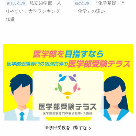
前
私立歯学部「入
「化学基礎」と
新しい記事
前の記事
りやすい」大学ランキング
「化学」の違い
後
10選
の
記
事
へ
の
リ
ン
ク
医療・看護系学部に強い個別指導塾