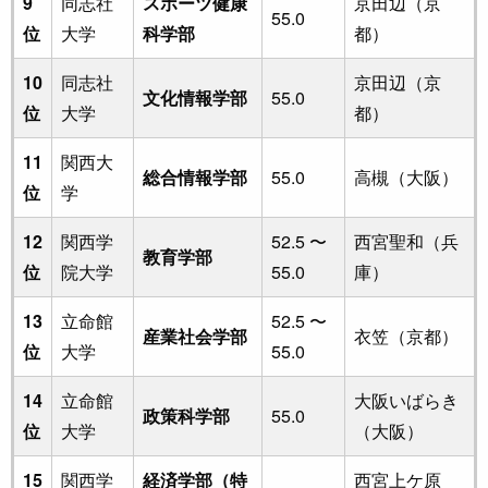
9
同志社
スポーツ健康
京田辺（京
55.0
位
大学
科学部
都）
10
同志社
京田辺（京
文化情報学部
55.0
位
大学
都）
11
関西大
総合情報学部
55.0
高槻（大阪）
位
学
12
関西学
52.5 〜
西宮聖和（兵
教育学部
位
院大学
55.0
庫）
13
立命館
52.5 〜
産業社会学部
衣笠（京都）
位
大学
55.0
14
立命館
大阪いばらき
政策科学部
55.0
位
大学
（大阪）
15
関西学
経済学部（特
西宮上ケ原