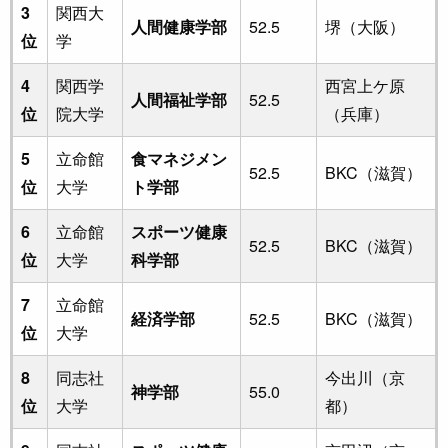
3
関西大
人間健康学部
52.5
堺（大阪）
位
学
4
関西学
西宮上ケ原
人間福祉学部
52.5
位
院大学
（兵庫）
5
立命館
食マネジメン
52.5
BKC（滋賀）
位
大学
ト学部
6
立命館
スポーツ健康
52.5
BKC（滋賀）
位
大学
科学部
7
立命館
経済学部
52.5
BKC（滋賀）
位
大学
8
同志社
今出川（京
神学部
55.0
位
大学
都）