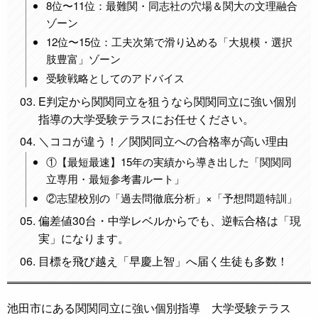
8位〜11位：最難関・同志社の穴場＆関大の文理融合
ゾーン
12位〜15位：工夫次第で滑り込める「大規模・選択
肢豊富」ゾーン
受験戦略としてのアドバイス
E判定から関関同立を狙うなら関関同立に強い個別
指導の大学受験テラスにお任せください。
＼ココが違う！／関関同立への合格率が高い理由
①【最短最速】15年の実績から導き出した「関関同
立専用・最短参考書ルート」
②志望校別の「過去問徹底分析」×「予想問題特訓」
偏差値30台・中学レベルからでも、逆転合格は「現
実」になります。
目標を飛び越え「早慶上智」へ届く生徒も多数！
池田市にある関関同立に強い個別指導 大学受験テラス