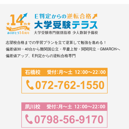
志望校合格までの学習プランを立て逆算して勉強を進める！
偏差値30・40台から難関国公立・早慶上智・関関同立・GMARCHへ
偏差値アップ、E判定からの逆転合格専門