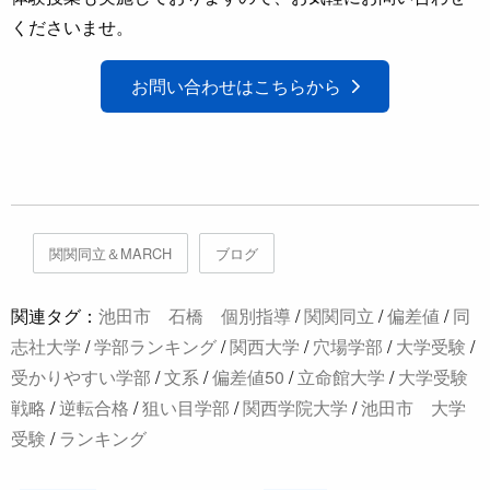
くださいませ。
お問い合わせはこちらから
関関同立＆MARCH
ブログ
関連タグ：
池田市 石橋 個別指導
/
関関同立
/
偏差値
/
同
志社大学
/
学部ランキング
/
関西大学
/
穴場学部
/
大学受験
/
受かりやすい学部
/
文系
/
偏差値50
/
立命館大学
/
大学受験
戦略
/
逆転合格
/
狙い目学部
/
関西学院大学
/
池田市 大学
受験
/
ランキング