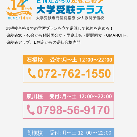
志望校合格までの学習プランを立て逆算して勉強を進める！
偏差値30・40台から難関国公立・早慶上智・関関同立・GMARCHへ
偏差値アップ、E判定からの逆転合格専門