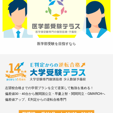
医学部受験を目指すなら
志望校合格までの学習プランを立て逆算して勉強を進める！
偏差値30・40台から難関国公立・早慶上智・関関同立・GMARCHへ
偏差値アップ、E判定からの逆転合格専門