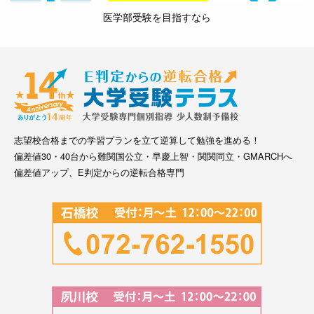
医学部受験を目指すなら
志望校合格までの学習プランを立て逆算して勉強を進める！
偏差値30・40台から難関国公立・早慶上智・関関同立・GMARCHへ
偏差値アップ、E判定からの逆転合格専門