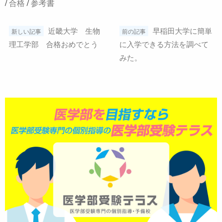
/
合格
/
参考書
前
近畿大学 生物
早稲田大学に簡単
新しい記事
前の記事
理工学部 合格おめでとう
に入学できる方法を調べて
後
みた。
の
記
事
へ
の
リ
ン
ク