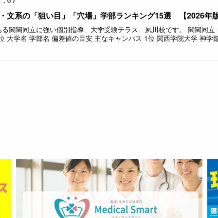
7.07
・文系の「狙い目」「穴場」学部ランキング15選 【2026年
ある関関同立に強い個別指導 大学受験テラス 夙川校です。 関関同立
位 大学名 学部名 偏差値の目安 主なキャンパス 1位 関西学院大学 神学部 50.0