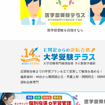
医学部受験を目指すなら
志望校合格までの学習プランを立て逆算して勉強を進める！
偏差値30・40台から難関国公立・早慶上智・関関同立・GMA
逆転合格専門