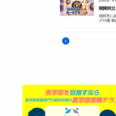
2026.0
関関同立
池田市に
グ15選 順
1