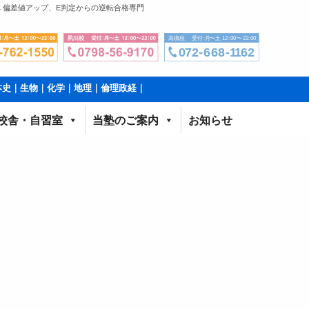
 偏差値アップ、E判定からの逆転合格専門
本史｜生物｜化学｜地理｜倫理政経｜
校舎・自習室
当塾のご案内
お知らせ