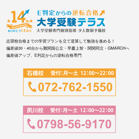
志望校合格までの学習プランを立て逆算して勉強を進める！
偏差値30・40台から難関国公立・早慶上智・関関同立・GMARCHへ
偏差値アップ、E判定からの逆転合格専門